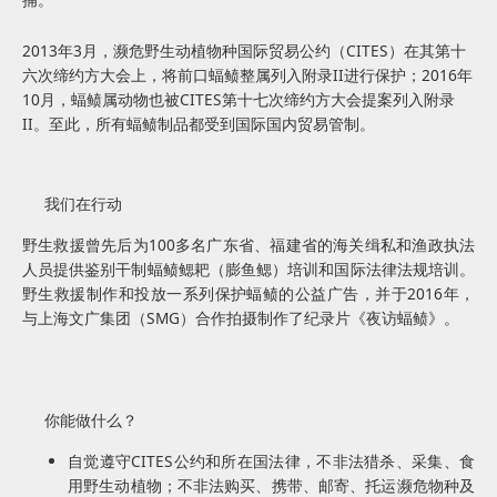
2013年3月，濒危野生动植物种国际贸易公约（CITES）在其第十
六次缔约方大会上，将前口蝠鲼整属列入附录II进行保护；2016年
10月，蝠鲼属动物也被CITES第十七次缔约方大会提案列入附录
II。至此，所有蝠鲼制品都受到国际国内贸易管制。
我们在行动
野生救援曾先后为
100
多名广东省、福建省的海关缉私和渔政执法
人员提供鉴别干制蝠鲼鳃耙（膨鱼鳃）培训和国际法律法规培训。
野生救援制作和投放一系列保护蝠鲼的公益广告，并于
2016
年，
与上海文广集团（
SMG
）合作拍摄制作了纪录片《夜访蝠鲼》。
你能做什么？
自觉遵守CITES公约和所在国法律，不非法猎杀、采集、食
用野生动植物；不非法购买、携带、邮寄、托运濒危物种及