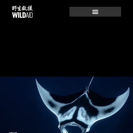
跳
至
内
容