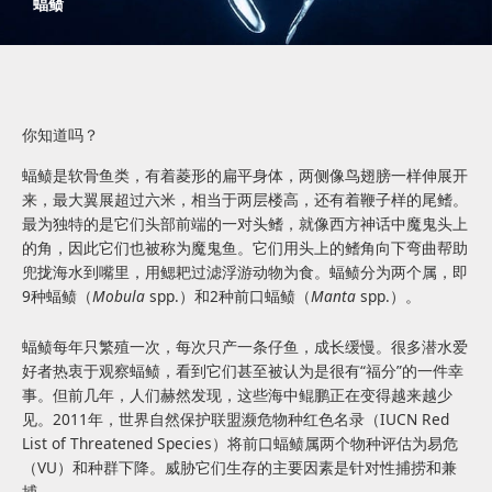
蝠鲼
你知道吗？
蝠鲼是软骨鱼类，有着菱形的扁平身体，两侧像鸟翅膀一样伸展开
来，最大翼展超过六米，相当于两层楼高，还有着鞭子样的尾鳍。
最为独特的是它们头部前端的一对头鳍，就像西方神话中魔鬼头上
的角，因此它们也被称为魔鬼鱼。它们用头上的鳍角向下弯曲帮助
兜拢海水到嘴里，用鳃耙过滤浮游动物为食。蝠鲼分为两个属，即
9种蝠鲼（
Mobula
spp.）和2种前口蝠鲼（
Manta
spp.）。
蝠鲼每年只繁殖一次，每次只产一条仔鱼，成长缓慢。很多潜水爱
好者热衷于观察蝠鲼，看到它们甚至被认为是很有“福分”的一件幸
事。但前几年，人们赫然发现，这些海中鲲鹏正在变得越来越少
见。2011年，世界自然保护联盟濒危物种红色名录（IUCN Red
List of Threatened Species）将前口蝠鲼属两个物种评估为易危
（VU）和种群下降。威胁它们生存的主要因素是针对性捕捞和兼
捕。