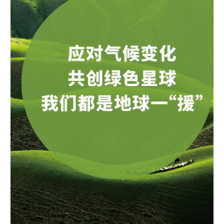
气
候
变
化
共
创
绿
色
星
球，
我
们
都
是
地
球
一
援