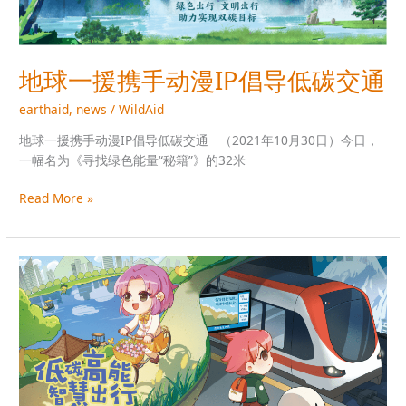
携
手
动
地球一援携手动漫IP倡导低碳交通
漫
IP
earthaid
,
news
/
WildAid
倡
导
地球一援携手动漫IP倡导低碳交通 （2021年10月30日）今日，
低
一幅名为《寻找绿色能量“秘籍”》的32米
碳
Read More »
交
通
寻
找
绿
色
能
量
“秘
籍”