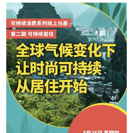
片
【线
《寻
上
护
分
者》
享
会】
这
场
灾
难
中，
没
有
人
是
旁
观
者