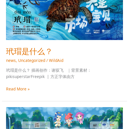
么？
玳瑁是什么？
news
,
Uncategorized
/
WildAid
玳瑁是什么？ 插画创作：谢驭飞 ｜背景素材：
pikisuperstarFreepik | 方正字体由方
Read More »
地
球
一
援