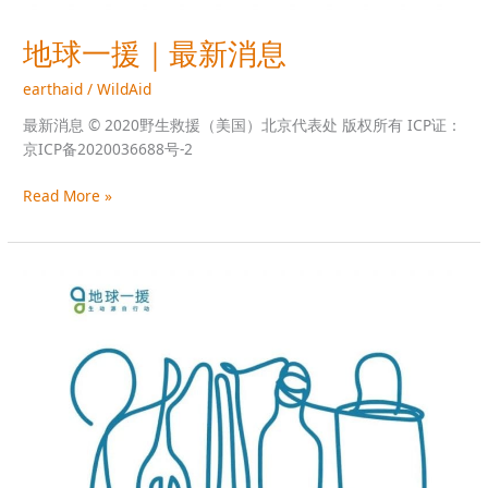
地球一援｜最新消息
earthaid
/
WildAid
最新消息 © 2020野生救援（美国）北京代表处 版权所有 ICP证：
京ICP备2020036688号-2
Read More »
我
们
都
是
自
带
派！
这
是