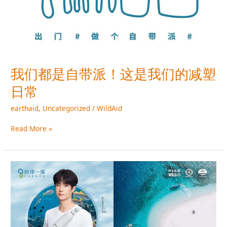
我
们
的
减
塑
日
常
我们都是自带派！这是我们的减塑
日常
earthaid
,
Uncategorized
/
WildAid
Read More »
“地
球
一
援”
倡
导