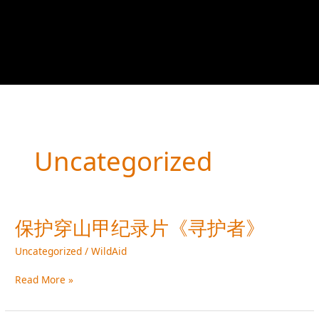
Uncategorized
保护穿山甲纪录片《寻护者》
保
护
Uncategorized
/
WildAid
穿
山
Read More »
甲
纪
录