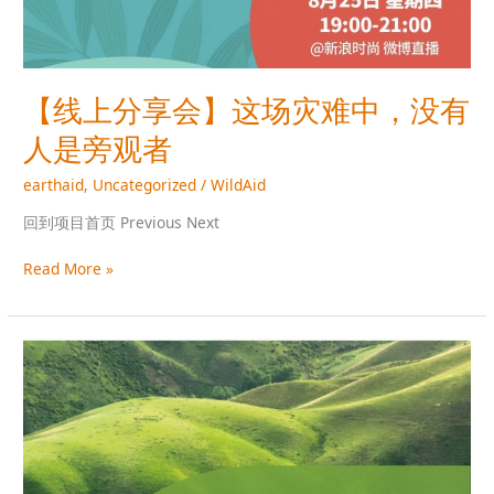
【线上分享会】这场灾难中，没有
人是旁观者
earthaid
,
Uncategorized
/
WildAid
回到项目首页 Previous Next
Read More »
图
片
展
｜
应
对