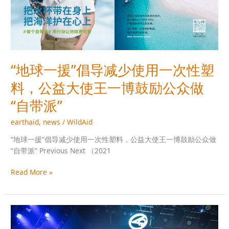
减
少
使
用
一
次
“地球一援”倡导减少使用一次性塑
性
料，公益大使王一博鼓励公众做
塑
料，
“自带派”
公
益
earthaid
,
news
/
WildAid
大
“地球一援”倡导减少使用一次性塑料，公益大使王一博鼓励公众做
使
“自带派” Previous Next （2021
王
一
Read More »
博
鼓
励
公
街
众
声