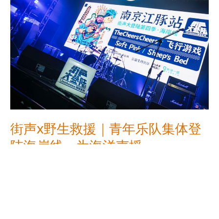
做
x
“自
野
带
生
派”
救
援
｜
青
年
乐
队
集
体
街声x野生救援｜青年乐队集体登
登
陆海岸线，为海洋声援
陆
海
earthaid
,
Uncategorized
/
WildAid
岸
线，
Read More »
为
海
洋
声