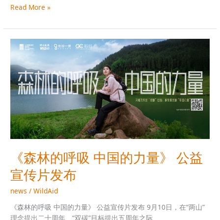
Read More »
益
宣
传
片
《森
林
的
呼
吸
中
国
的
力
量》
公
《森林的呼吸 中国的力量》 公益
益
宣传片发布
宣
传
news
/
WildAid
片
发
《森林的呼吸 中国的力量》 公益宣传片发布 9月10日，在“两山”
布
理念提出二十周年、“双碳”目标提出五周年之际