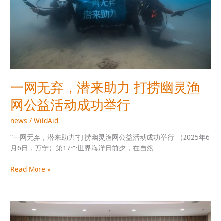
助
力
打
捞
幽
灵
渔
网
一网无弃，潜来助力 打捞幽灵渔
公
网公益活动成功举行
益
活
news
/
WildAid
动
成
“一网无弃，潜来助力”打捞幽灵渔网公益活动成功举行 （2025年6
功
月6日，万宁）第17个世界海洋日前夕，在自然
举
行
Read More »
国
家