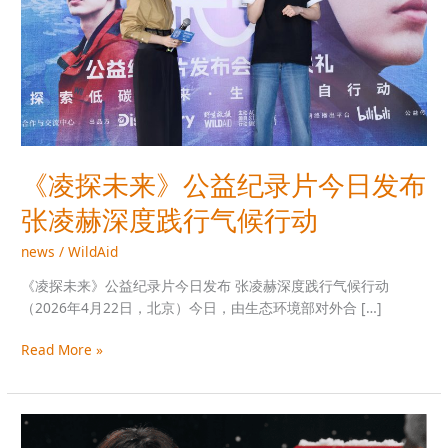
纪
录
片
今
日
发
布
张
《凌探未来》公益纪录片今日发布
凌
张凌赫深度践行气候行动
赫
深
news
/
WildAid
度
践
《凌探未来》公益纪录片今日发布 张凌赫深度践行气候行动
行
（2026年4月22日，北京）今日，由生态环境部对外合 […]
气
候
Read More »
行
动
地
球