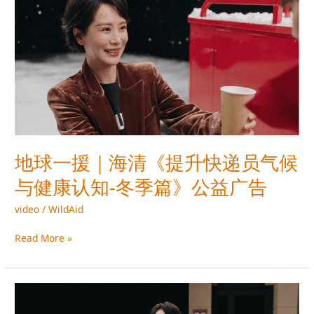
一
援
｜
海
清
《提
升
快
递
员
地球一援｜海清《提升快递员气候
气
与健康认知-冬季篇》公益广告
候
与
video
/
WildAid
健
康
Read More »
认
知-
冬
气
季
候
篇》