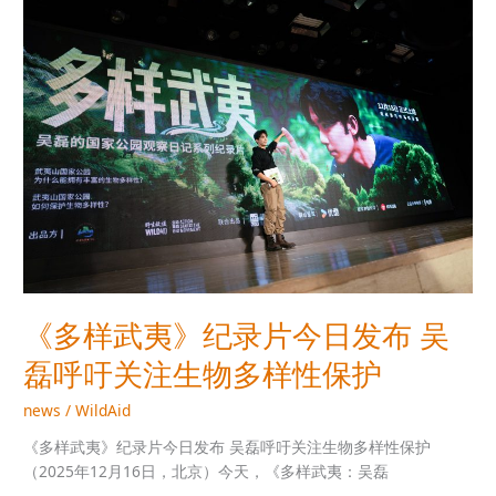
《多
日
样
记》
武
预
夷》
告
纪
片
录
片
今
日
发
布
吴
磊
呼
《多样武夷》纪录片今日发布 吴
吁
磊呼吁关注生物多样性保护
关
注
news
/
WildAid
生
物
《多样武夷》纪录片今日发布 吴磊呼吁关注生物多样性保护
多
（2025年12月16日，北京）今天，《多样武夷：吴磊
样