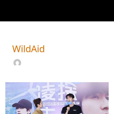
WildAid
《凌
探
未
来》
公
益