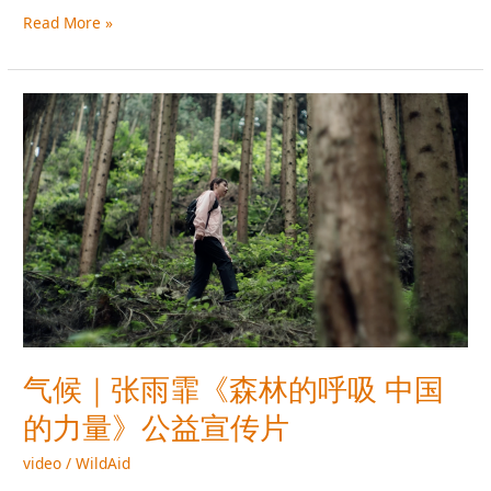
性
Read More »
保
护
气
候
｜
张
雨
霏
《森
林
的
呼
吸
中
气候｜张雨霏《森林的呼吸 中国
国
的
的力量》公益宣传片
力
video
/
WildAid
量》
公