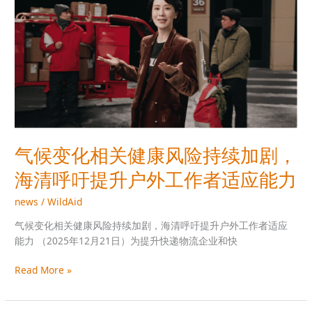
变
公
化
益
相
广
关
告
健
康
风
险
持
续
气候变化相关健康风险持续加剧，
加
海清呼吁提升户外工作者适应能力
剧，
海
news
/
WildAid
清
呼
气候变化相关健康风险持续加剧，海清呼吁提升户外工作者适应
吁
能力 （2025年12月21日）为提升快递物流企业和快
提
升
Read More »
户
外