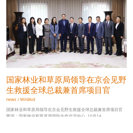
林
业
和
草
原
局
领
导
在
京
会
见
国家林业和草原局领导在京会见野
野
生救援全球总裁兼首席项目官
生
救
news
/
WildAid
援
全
国家林业和草原局领导在京会见野生救援全球总裁兼首席项目官
球
图源：国家林业和草原局国际合作交流中心 10月14
总
裁
Read More »