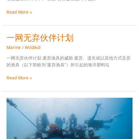
Read More »
一网无弃伙伴计划
一
网
Marine
/
WildAid
无
弃
一网无弃伙伴计划 废弃渔具的威胁 废弃、遗失或以其他方式丢弃
伙
的渔具（以下简称为“废弃渔具”）所引起的海洋塑料垃
伴
计
Read More »
划
一
网
无
弃，
潜
来