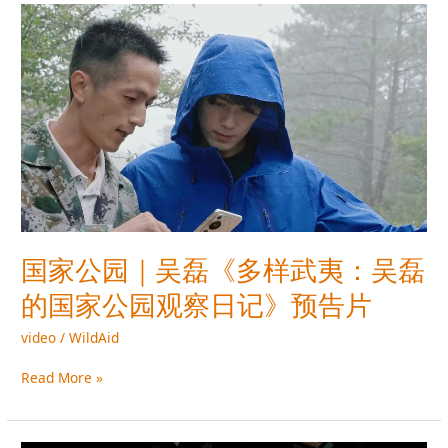
工
国
作
家
者
公
适
园
应
｜
能
吴
力
磊
《多
样
武
夷：
吴
国家公园｜吴磊《多样武夷：吴磊
磊
的国家公园观察日记》预告片
的
国
video
/
WildAid
家
公
Read More »
园
观
察