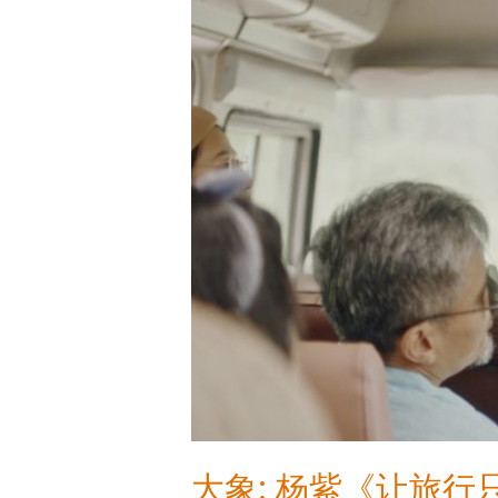
留
美
好，
不
留
遗
憾》
团
体
游
篇
大象: 杨紫《让旅