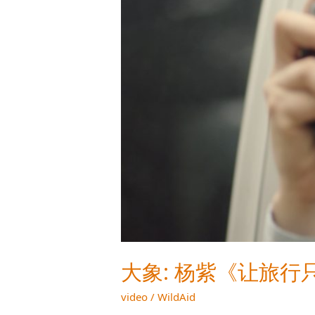
留
美
好，
不
留
遗
憾》
自
由
行
篇
大象: 杨紫《让旅
video
/
WildAid