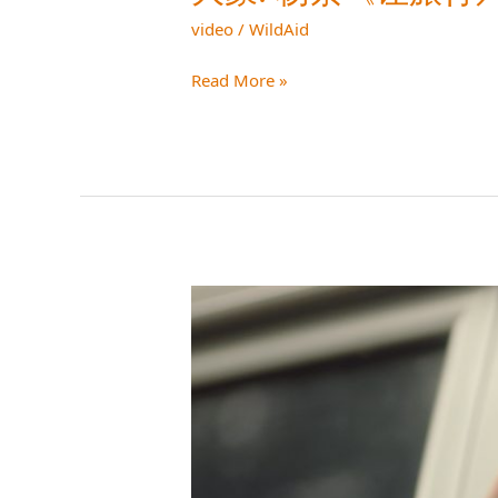
video
/
WildAid
Read More »
大
象:
杨
紫
《让
旅
行
只