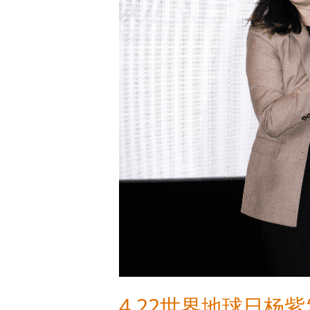
让
旅
行
只
留
美
好
不
留
遗
憾
4.22世界地球日杨