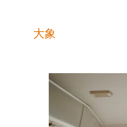
大象
大
象:
杨
紫
《让
旅
行
只