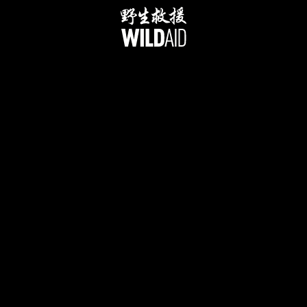
跳
至
内
容