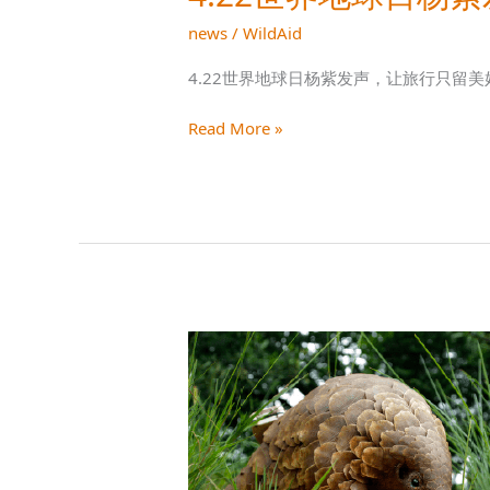
news
/
WildAid
4.22世界地球日杨紫发声，让旅行只留美
Read More »
新
的
使
命，
新
的