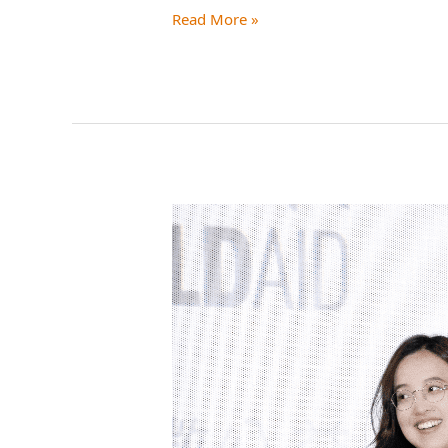
Read More »
4.22
世
界
地
球
日
杨
紫
发
声，