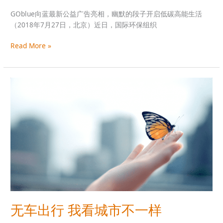
子
GOblue向蓝最新公益广告亮相，幽默的段子开启低碳高能生活
开
（2018年7月27日，北京）近日，国际环保组织
启
低
Read More »
碳
高
能
无
生
车
活
出
行
我
看
城
市
不
一
样
无车出行 我看城市不一样