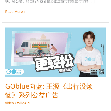
铁、搭公交、骑自行车或者健步走过城市的喧嚣与宁静 […]
Read More »
GOblue
向
蓝:
王
源
《出
行
没
烦
恼》
GOblue向蓝: 王源《出行没烦
系
列
恼》系列公益广告
公
益
video
/
WildAid
广