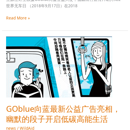
行
世界无车日 （2018年9月17日）在2018
宣
传
Read More »
片
助
力
GOblue
922
向
世
蓝
界
最
无
新
车
公
日
益
广
告
亮
相，
GOblue向蓝最新公益广告亮相，
幽
默
幽默的段子开启低碳高能生活
的
news
/
WildAid
段