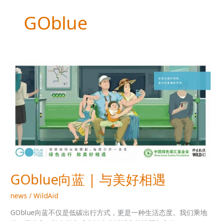
GOblue
GOblue
向
蓝
|
与
美
好
相
遇
GOblue向蓝 | 与美好相遇
news
/
WildAid
GOblue向蓝不仅是低碳出行方式，更是一种生活态度。我们乘地