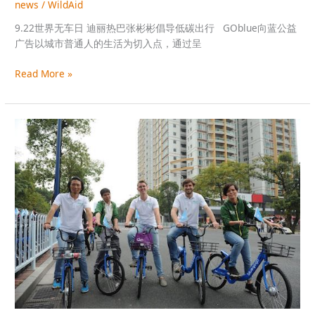
news
/
WildAid
9.22世界无车日 迪丽热巴张彬彬倡导低碳出行 GOblue向蓝公益
广告以城市普通人的生活为切入点，通过呈
Read More »
GOblue
向
蓝
骑
行，
探
寻
广
州
之
美