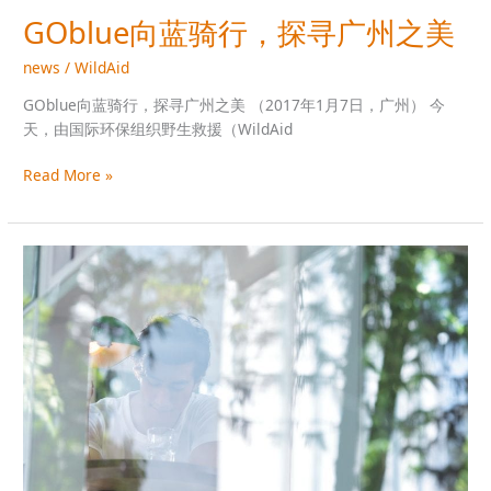
GOblue向蓝骑行，探寻广州之美
news
/
WildAid
GOblue向蓝骑行，探寻广州之美 （2017年1月7日，广州） 今
天，由国际环保组织野生救援（WildAid
Read More »
“GOblue
向
蓝”
明
星
公
益
广
告
亮