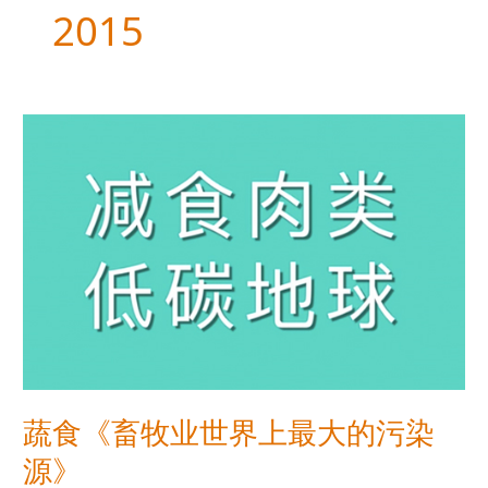
2015
蔬
食
《畜
牧
业
世
界
上
最
大
的
污
染
蔬食《畜牧业世界上最大的污染
源》
源》