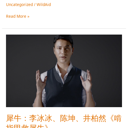
Uncategorized
/
WildAid
Read More »
犀
牛：
李
冰
冰、
陈
坤、
井
柏
然
《啃
指
甲
犀牛：李冰冰、陈坤、井柏然《啃
救
犀
指甲救犀牛》