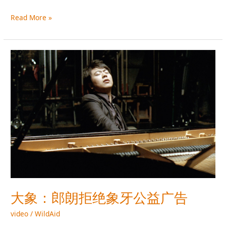
Read More »
大
象：
郎
朗
拒
绝
象
牙
公
益
广
告
大象：郎朗拒绝象牙公益广告
video
/
WildAid