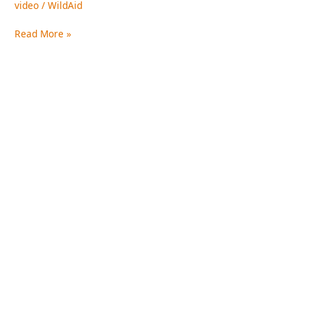
video
/
WildAid
珍
“犀”
Read More »
生
命》