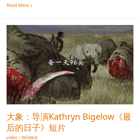
Read More »
大
象：
导
演
Kathryn
Bigelow《最
后
的
日
子》
短
片
大象：导演Kathryn Bigelow《最
后的日子》短片
video
/
WildAid