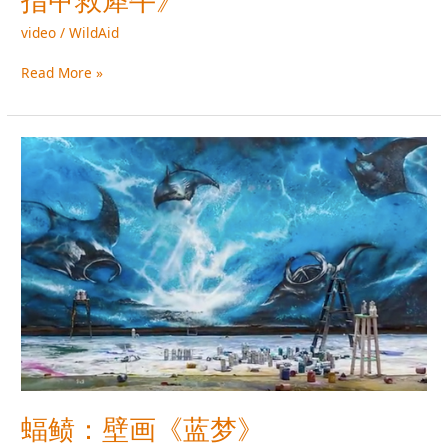
牛》
video
/
WildAid
Read More »
蝠
鲼：
壁
画
《蓝
梦》
蝠鲼：壁画《蓝梦》