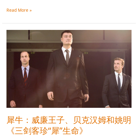
Read More »
犀
牛：
威
廉
王
子、
贝
克
汉
姆
和
姚
明
犀牛：威廉王子、贝克汉姆和姚明
《三
剑
《三剑客珍“犀”生命》
客