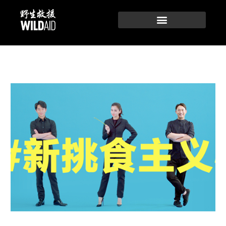
跳
至
内
容