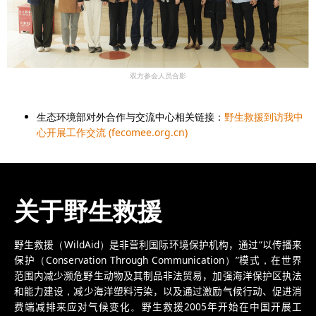
双方参会人员合影
生态环境部对外合作与交流中心相关链接：
野生救援到访我中
心开展工作交流 (fecomee.org.cn)
关于野生救援
野生救援
（
WildAid
）
是
非
营利
国际环境保护机构，通过
“
以
传播来
保护
（
Conservation Through Communication
）
”
模式
，
在世界
范围内减少濒危野生动物及其制品非法贸易，
加强
海洋保护区执法
和能力建设
，
减少海洋塑料污染，
以及通过激励气候行动、促进消
费端减排来应对气候变化
。
野生救援
2
005
年
开始在中国开展工