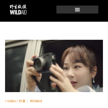
跳
至
内
容
/
video
/ 作者：
WildAid