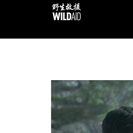
跳
至
内
容