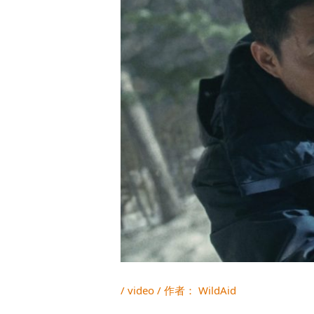
/
video
/ 作者：
WildAid