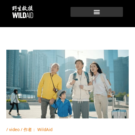
跳
至
内
容
/
video
/ 作者：
WildAid