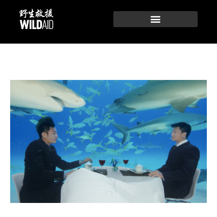
跳
至
内
容