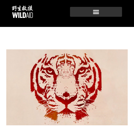
跳
至
内
容