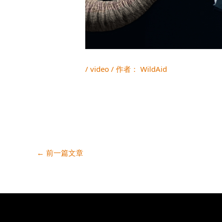
/
video
/ 作者：
WildAid
←
前一篇文章