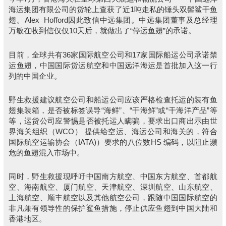
海运集团有限公司的货轮上查获了近1吨走私的锤头双髻鲨干鱼
翅。Alex Hofford因此致信中远集团。中远集团董事及总经理
万敏在收到信仅仅10天后，就做出了“停运鱼翅”的承诺。
目前，全球共有36家国际航空公司和17家国际船运公司承诺禁
运鱼翅，中国国际货运航空和中国远洋海运是首批加入这一行
列的中国企业。
野生救援建议航空公司和船运公司应该严格检查托运的装有鱼
翅集装箱，是否被标签误导“海鲜”、“干海鲜”或“干海洋产品”等
等，运货公司应警惕是否被托运人瞒骗，要求出口商出示由世
界海关组织（WCO） 提供给空运、海运公司和海关的，符合
国际航空运输协会（IATA)）要求的八位数HS 编码，以阻止濒
危的鱼翅混入市场中。
同时，野生救援现呼吁中国南方航空、中国东方航空、首都航
空、海南航空、厦门航空、天津航空、深圳航空、山东航空、
上海航空、顺丰航空以及其他航空公司，跟随中国国际航空的
非凡兼有领导性的保护鲨鱼措施，停止供应鱼翅到中国大陆和
香港地区。