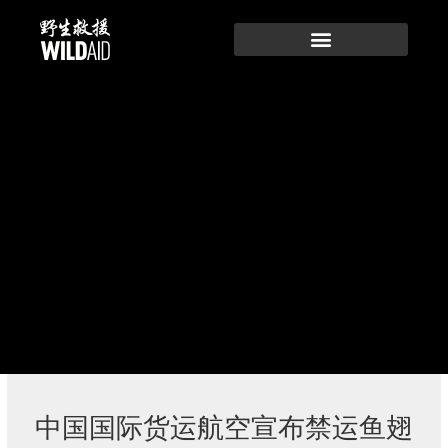
跳
至
内
容
中国国际货运航空宣布禁运鱼翅