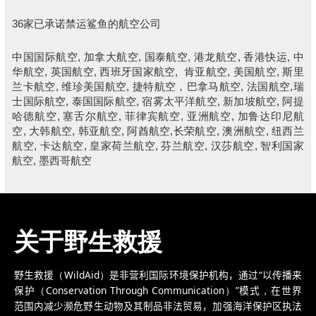
36家已承诺禁运鲨鱼的航空公司
中国国际航空, 加拿大航空, 国泰航空, 港龙航空, 香港快运, 中
华航空, 英国航空, 西班牙国家航空, 肯亚航空, 美国航空, 斯里
兰卡航空, 维珍美国航空, 捷特航空，巴拿马航空, 法国航空,瑞
士国际航空, 泰国国际航空, 宿雾太平洋航空, 新加坡航空, 阿提
哈德航空, 塞舌尔航空, 菲律宾航空, 亚洲航空, 加鲁达印尼航
空, 大韩航空, 韩亚航空, 阿酋航空,长荣航空, 澳洲航空, 纽西兰
航空, 卡达航空, 皇家荷兰航空, 芬兰航空, 汉莎航空, 智利国家
航空, 墨西哥航空
关于野生救援
野生救援
（
WildAid
）
是
非
营利
国际环境保护机构，通过
“
以
传播来
保护
（
Conservation Through Communication
）
”
模式
，
在世界
范围内减少濒危野生动物及其制品非法贸易，
加强
海洋保护区执法