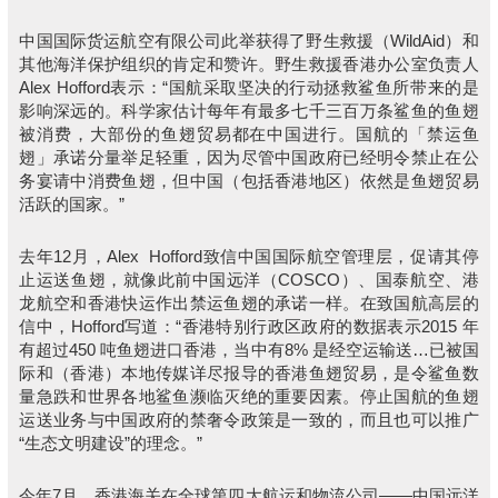
中国国际货运航空有限公司此举获得了野生救援（WildAid）和
其他海洋保护组织的肯定和赞许。野生救援香港办公室负责人
Alex Hofford表示：“国航采取坚决的行动拯救鲨鱼所带来的是
影响深远的。科学家估计每年有最多七千三百万条鲨鱼的鱼翅
被消费，大部份的鱼翅贸易都在中国进行。国航的「禁运鱼
翅」承诺分量举足轻重，因为尽管中国政府已经明令禁止在公
务宴请中消费鱼翅，但中国（包括香港地区）依然是鱼翅贸易
活跃的国家。”
去年12月，Alex Hofford致信中国国际航空管理层，促请其停
止运送鱼翅，就像此前中国远洋（COSCO）、国泰航空、港
龙航空和香港快运作出禁运鱼翅的承诺一样。在致国航高层的
信中，Hofford写道：“香港特别行政区政府的数据表示2015 年
有超过450 吨鱼翅进口香港，当中有8% 是经空运输送…已被国
际和（香港）本地传媒详尽报导的香港鱼翅贸易，是令鲨鱼数
量急跌和世界各地鲨鱼濒临灭绝的重要因素。停止国航的鱼翅
运送业务与中国政府的禁奢令政策是一致的，而且也可以推广
“生态文明建设”的理念。”
今年7月，香港海关在全球第四大航运和物流公司——中国远洋