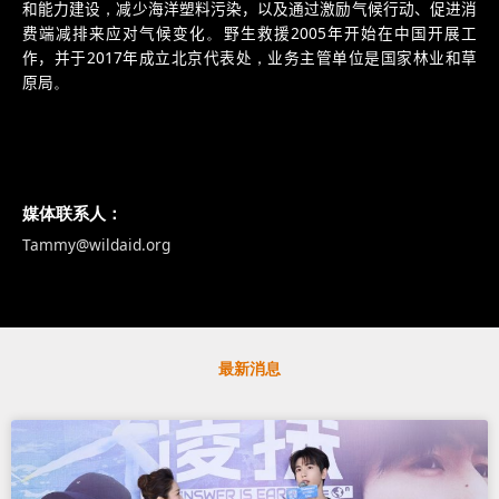
和能力建设
，
减少海洋塑料污染，
以及通过激励气候行动、促进消
费端减排来应对气候变化
。
野生救援
2
005
年
开始在中国开展工
作
，并于
2017
年成立北京代表处
，
业务主管单位是国家林业和草
原局
。
媒体联系人：
Tammy@wildaid.org
最新消息