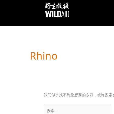
跳
至
内
容
搜
索：
Rhino
我们似乎找不到您想要的东西，或许搜索