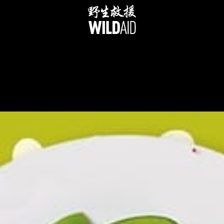
跳
至
内
容